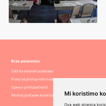
Brze poveznice
Zaštita osobnih podataka
Pravo na pristup informacijama
Izjava o pristupačnosti
Mi koristimo ko
Ažuriraj postavke kolačića
Ova web stranica korist