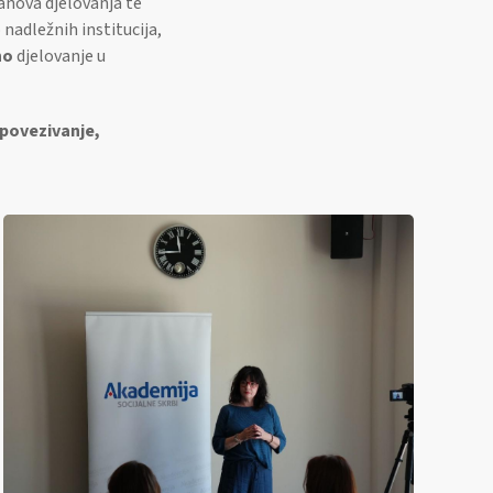
anova djelovanja te
nadležnih institucija,
no
djelovanje u
 povezivanje,