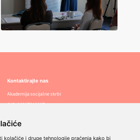
Kontaktirajte nas
Akademija socijalne skrbi
OIB: 86317641207
pisarnica@asosk.hr
lačiće
+385 (1) 8888 542
Savska cesta 106, 10000 Zagreb
i kolačiće i druge tehnologije praćenja kako bi