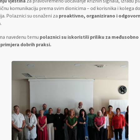
nju vještina
za pravovremeno uočavanje kriznih signala, izradu pl
ičnu komunikaciju prema svim dionicima – od korisnika i kolega do 
ja. Polaznici su osnaženi za
proaktivno, organizirano i odgovor
.
 na navedenu temu
polaznici su iskoristili priliku za međusobno
primjera dobrih praksi.