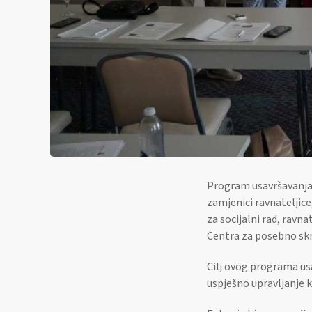
Program usavršavanja 
zamjenici ravnateljice
za socijalni rad, ravna
Centra za posebno skr
Cilj ovog programa us
uspješno upravljanje 