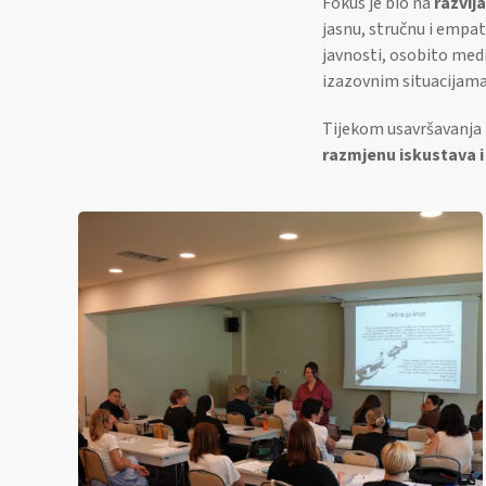
Fokus je bio na
razvija
jasnu, stručnu i empat
javnosti, osobito medi
izazovnim situacijama
Tijekom usavršavanja
razmjenu iskustava i 