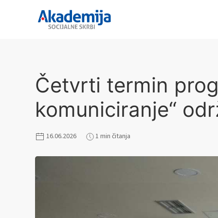
Četvrti termin pro
komuniciranje“ održ
16.06.2026
1 min čitanja