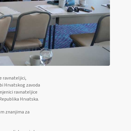
 ravnateljici,
užbi Hrvatskog zavoda
mjenici ravnateljice
 Republika Hrvatska.
im znanjima za