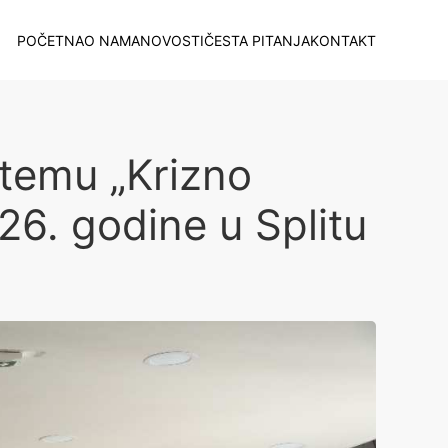
POČETNA
O NAMA
NOVOSTI
ČESTA PITANJA
KONTAKT
 temu „Krizno
026. godine u Splitu