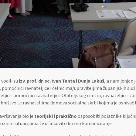
vodili su
izv. prof. dr. sc. Ivan Tanta i Dunja Lakuš,
a namijenjen je
, pomoćnici ravnateljice i čelnicima/upraviteljima županijskih sl
teljici i pomoćnici ravnateljice Obiteljskog centra, ravnateljici i za
bništvo te ravnateljima domova socijalne skrbi kojima je osnivač
avršavanja bio je
teorijski i praktično
osposobiti polaznike ključn
kriznim situacijama te učinkovito krizno komuniciranje.