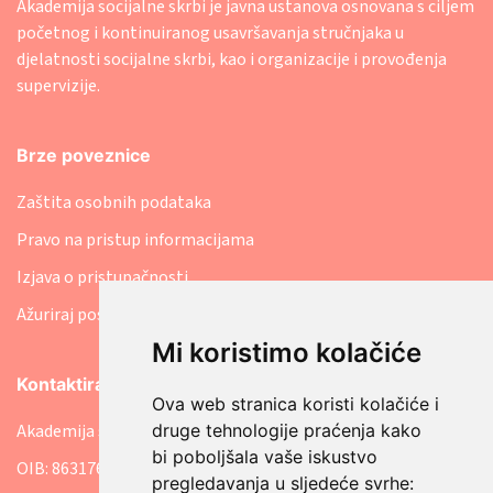
Akademija socijalne skrbi je javna ustanova osnovana s ciljem
početnog i kontinuiranog usavršavanja stručnjaka u
djelatnosti socijalne skrbi, kao i organizacije i provođenja
supervizije.
Brze poveznice
Zaštita osobnih podataka
Pravo na pristup informacijama
Izjava o pristupačnosti
Ažuriraj postavke kolačića
Mi koristimo kolačiće
Kontaktirajte nas
Ova web stranica koristi kolačiće i
Akademija socijalne skrbi
druge tehnologije praćenja kako
bi poboljšala vaše iskustvo
OIB: 86317641207
pregledavanja u sljedeće svrhe: