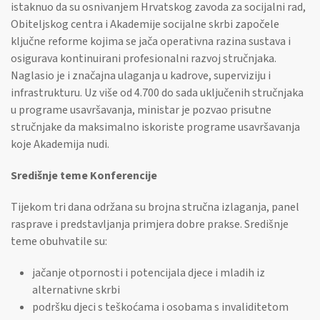
istaknuo da su osnivanjem Hrvatskog zavoda za socijalni rad,
Obiteljskog centra i Akademije socijalne skrbi započele
ključne reforme kojima se jača operativna razina sustava i
osigurava kontinuirani profesionalni razvoj stručnjaka.
Naglasio je i značajna ulaganja u kadrove, superviziju i
infrastrukturu. Uz više od 4.700 do sada uključenih stručnjaka
u programe usavršavanja, ministar je pozvao prisutne
stručnjake da maksimalno iskoriste programe usavršavanja
koje Akademija nudi.
Središnje teme Konferencije
Tijekom tri dana održana su brojna stručna izlaganja, panel
rasprave i predstavljanja primjera dobre prakse. Središnje
teme obuhvatile su:
jačanje otpornosti i potencijala djece i mladih iz
alternativne skrbi
podršku djeci s teškoćama i osobama s invaliditetom