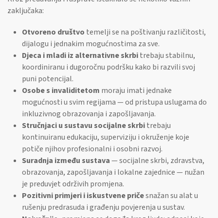
zaključaka:
Otvoreno društvo
temelji se na poštivanju različitosti,
dijalogu i jednakim mogućnostima za sve.
Djeca i mladi iz alternativne skrbi
trebaju stabilnu,
koordiniranu i dugoročnu podršku kako bi razvili svoj
puni potencijal.
Osobe s invaliditetom
moraju imati jednake
mogućnosti u svim regijama — od pristupa uslugama do
inkluzivnog obrazovanja i zapošljavanja.
Stručnjaci u sustavu socijalne skrbi
trebaju
kontinuiranu edukaciju, superviziju i okruženje koje
potiče njihov profesionalni i osobni razvoj.
Suradnja između sustava
— socijalne skrbi, zdravstva,
obrazovanja, zapošljavanja i lokalne zajednice — nužan
je preduvjet održivih promjena.
Pozitivni primjeri i iskustvene priče
snažan su alat u
rušenju predrasuda i građenju povjerenja u sustav.