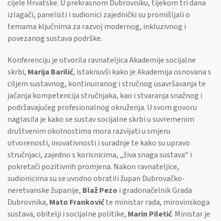
cijele Hrvatske. U prekrasnom Dubrovniku, tijekom tri dana
izlagači, panelisti i sudionici zajednički su promišljali o
temama ključnima za razvoj modernog, inkluzivnog i
povezanog sustava podrške.
Konferenciju je otvorila ravnateljica Akademije socijalne
skrbi,
Marija Barilić
, istaknuvši kako je Akademija osnovana s
ciljem sustavnog, kontinuiranog i stručnog usavršavanja te
jačanja kompetencija stručnjaka, kao i stvaranja snažnog i
podržavajućeg profesionalnog okruženja. U svom govoru
naglasila je kako se sustav socijalne skrbi u suvremenim
društvenim okolnostima mora razvijati u smjeru
otvorenosti, inovativnosti i suradnje te kako su upravo
stručnjaci, zajedno s korisnicima, „živa snaga sustava“ i
pokretači pozitivnih promjena. Nakon ravnateljice,
sudionicima su se uvodno obratili župan Dubrovačko-
neretvanske županije,
Blaž
Pezo
i gradonačelnik Grada
Dubrovnika,
Mato Franković
te ministar rada, mirovinskoga
sustava, obitelji i socijalne politike,
Marin Piletić
. Ministar je