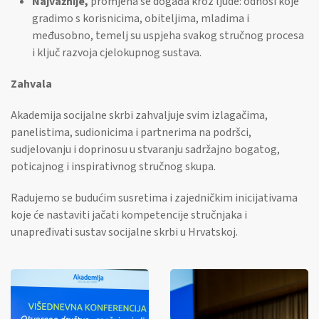
Najvažnije,
promjena se događa kroz ljude: odnosi koje
gradimo s korisnicima, obiteljima, mladima i
međusobno, temelj su uspjeha svakog stručnog procesa
i ključ razvoja cjelokupnog sustava.
Zahvala
Akademija socijalne skrbi zahvaljuje svim izlagačima,
panelistima, sudionicima i partnerima na podršci,
sudjelovanju i doprinosu u stvaranju sadržajno bogatog,
poticajnog i inspirativnog stručnog skupa.
Radujemo se budućim susretima i zajedničkim inicijativama
koje će nastaviti jačati kompetencije stručnjaka i
unapređivati sustav socijalne skrbi u Hrvatskoj.