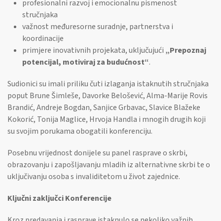
profesionalni razvoj i emocionalnu pismenost
stručnjaka
važnost međuresorne suradnje, partnerstva i
koordinacije
primjere inovativnih projekata, uključujući
„Prepoznaj
potencijal, motiviraj za budućnost“
.
Sudionici su imali priliku čuti izlaganja istaknutih stručnjaka
poput Brune Šimleše, Davorke Belošević, Alma-Marije Rovis
Brandić, Andreje Bogdan, Sanjice Grbavac, Slavice Blažeke
Kokorić, Tonija Maglice, Hrvoja Handla i mnogih drugih koji
su svojim porukama obogatili konferenciju.
Posebnu vrijednost donijele su panel rasprave o skrbi,
obrazovanju i zapošljavanju mladih iz alternativne skrbi te o
uključivanju osoba s invaliditetom u život zajednice.
Ključni zaključci Konferencije
Kroz predavanja i rasprave istaknulo se nekoliko važnih