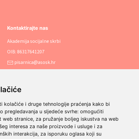
Kontaktirajte nas
Akademija socijalne skrbi
OIB: 86317641207
pisarnica@asosk.hr
+385 (1) 8888 542
Savska cesta 106, 10000 Zagreb
lačiće
i kolačiće i druge tehnologije praćenja kako bi
vo pregledavanja u sljedeće svrhe:
omogućiti
t web stranice
,
za pružanje boljeg iskustva na web
šeg interesa za naše proizvode i usluge i za
nških interakcija
,
za isporuku oglasa koji su