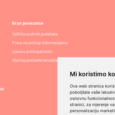
Brze poveznice
Zaštita osobnih podataka
Pravo na pristup informacijama
Izjava o pristupačnosti
Ažuriraj postavke kolačića
Mi koristimo ko
Ova web stranica korist
poboljšala vaše iskust
osnovnu funkcionalnos
stranici
,
za mjerenje va
personalizaciju marketi