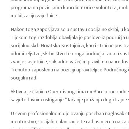
programa na pozicijama koordinatorice volontera, mobili
mobilizaciju zajednice.
Nakon toga zapošljava se u sustavu socijalne skrbi, u k
Tijekom tog razdoblja obavljala je poslove iz područja 
socijalnu skrb Hrvatska Kostajnica, kao i stručne poslo
udomiteljstvo, skrbništvo te druga područja rada u sust
zvanje savjetnice, sukladno važećim pravilima napredovan
Trenutno zaposlena na poziciji upraviteljice Područno
socijalni rad.
Aktivna je članica Operativnog tima međuresorne radne
savjetodavnim usluganje “Jačanje pružanja dugotrajne s
U svom profesionalnom djelovanju poseban naglasak stav
mentorstvo, socijalno planiranje te rad usmjeren na zaj