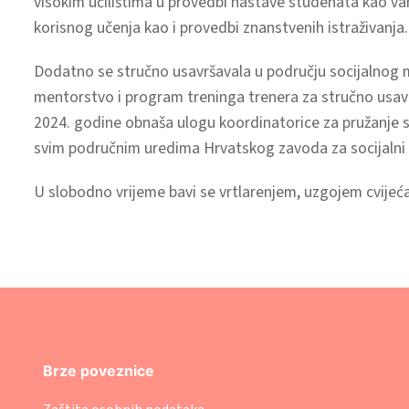
visokim učilištima u provedbi nastave studenata kao va
korisnog učenja kao i provedbi znanstvenih istraživanja.
Dodatno se stručno usavršavala u području socijalnog m
mentorstvo i program treninga trenera za stručno usav
2024. godine obnaša ulogu koordinatorice za pružanje 
svim područnim uredima Hrvatskog zavoda za socijalni 
U slobodno vrijeme bavi se vrtlarenjem, uzgojem cvijeća
Brze poveznice