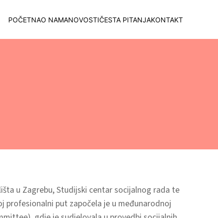
POČETNA
O NAMA
NOVOSTI
ČESTA PITANJA
KONTAKT
lišta u Zagrebu, Studijski centar socijalnog rada te
voj profesionalni put započela je u međunarodnoj
mittee), gdje je sudjelovala u provedbi socijalnih