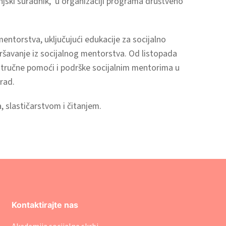
njski suradnik, u organizaciji programa društveno
entorstva, uključujući edukacije za socijalno
ršavanje iz socijalnog mentorstva. Od listopada
stručne pomoći i podrške socijalnim mentorima u
rad.
, slastičarstvom i čitanjem.
Kontaktirajte nas