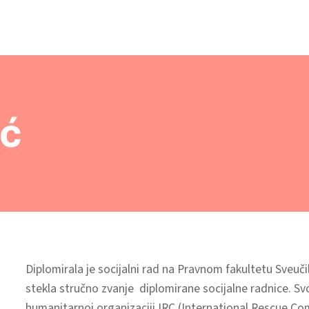
ić
Diplomirala je socijalni rad na Pravnom fakultetu Sveuči
stekla stručno zvanje diplomirane socijalne radnice. S
humanitarnoj organizaciji IRC (International Rescue Com