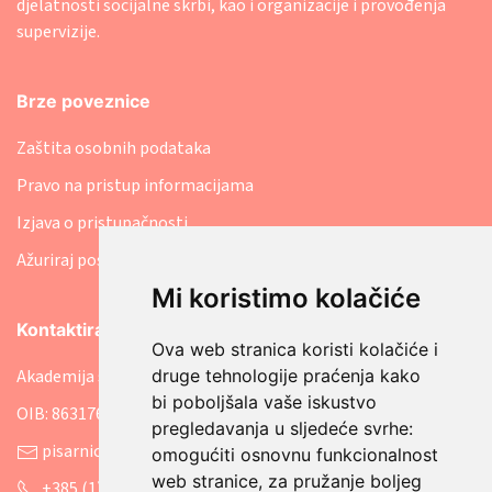
djelatnosti socijalne skrbi, kao i organizacije i provođenja
supervizije.
Brze poveznice
Zaštita osobnih podataka
Pravo na pristup informacijama
Izjava o pristupačnosti
Ažuriraj postavke kolačića
Mi koristimo kolačiće
Kontaktirajte nas
Ova web stranica koristi kolačiće i
druge tehnologije praćenja kako
Akademija socijalne skrbi
bi poboljšala vaše iskustvo
OIB: 86317641207
pregledavanja u sljedeće svrhe:
pisarnica@asosk.hr
omogućiti osnovnu funkcionalnost
web stranice
,
za pružanje boljeg
+385 (1) 8888 542