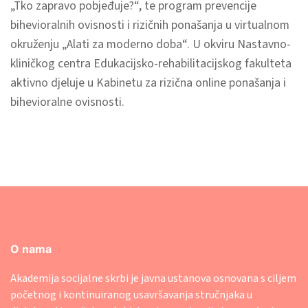
„Tko zapravo pobjeđuje?“, te program prevencije
bihevioralnih ovisnosti i rizičnih ponašanja u virtualnom
okruženju „Alati za moderno doba“. U okviru Nastavno-
kliničkog centra Edukacijsko-rehabilitacijskog fakulteta
aktivno djeluje u Kabinetu za rizična online ponašanja i
bihevioralne ovisnosti.
O nama
Akademija socijalne skrbi je javna ustanova osnovana s ciljem
početnog i kontinuiranog usavršavanja stručnjaka u