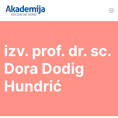
izv. prof. dr. sc.
Dora Dodig
Hundrić