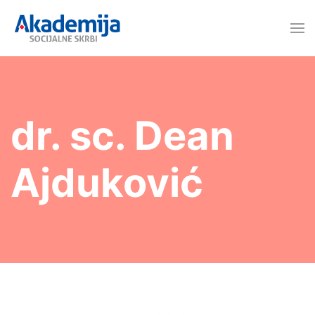
dr. sc. Dean
Ajduković