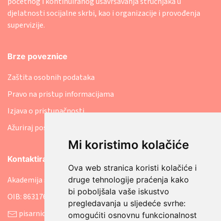
početnog i kontinuiranog usavršavanja stručnjaka u
djelatnosti socijalne skrbi, kao i organizacije i provođenja
supervizije.
Brze poveznice
Zaštita osobnih podataka
Pravo na pristup informacijama
Izjava o pristupačnosti
Ažuriraj postavke kolačića
Mi koristimo kolačiće
Kontaktirajte nas
Ova web stranica koristi kolačiće i
Akademija socijalne skrbi
druge tehnologije praćenja kako
bi poboljšala vaše iskustvo
OIB: 86317641207
pregledavanja u sljedeće svrhe:
pisarnica@asosk.hr
omogućiti osnovnu funkcionalnost