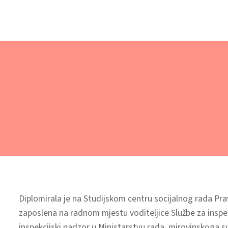
Diplomirala je na Studijskom centru socijalnog rada Pr
zaposlena na radnom mjestu voditeljice Službe za inspe
inspekcijski nadzor u Ministarstvu rada, mirovinskoga sust