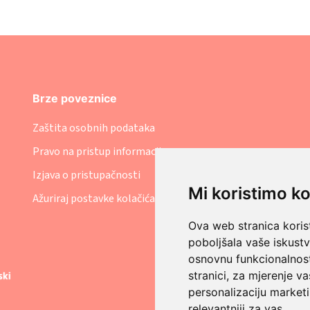
Brze poveznice
Zaštita osobnih podataka
Pravo na pristup informacijama
Izjava o pristupačnosti
Mi koristimo ko
Ažuriraj postavke kolačića
Ova web stranica korist
poboljšala vaše iskust
osnovnu funkcionalnos
stranici
,
za mjerenje va
personalizaciju marketi
relevantniji za vas
.