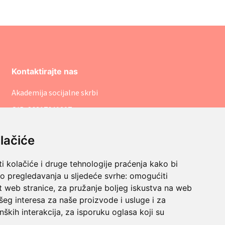
Kontaktirajte nas
Akademija socijalne skrbi
OIB: 86317641207
pisarnica@asosk.hr
lačiće
+385 (1) 8888 542
Savska cesta 106, 10000 Zagreb
i kolačiće i druge tehnologije praćenja kako bi
vo pregledavanja u sljedeće svrhe:
omogućiti
t web stranice
,
za pružanje boljeg iskustva na web
šeg interesa za naše proizvode i usluge i za
nških interakcija
,
za isporuku oglasa koji su