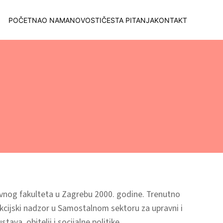
POČETNA
O NAMA
NOVOSTI
ČESTA PITANJA
KONTAKT
avnog fakulteta u Zagrebu 2000. godine. Trenutno
kcijski nadzor u Samostalnom sektoru za upravni i
ava, obitelji i socijalne politike.