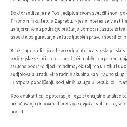
Doktorandica je na Poslijediplomskom sveučilišnom dokto
Pravnom fakultetu u Zagrebu. Njezin interes za vlastit
usmjeren je na područje pružanja pomoći i zaštite žrtv
aspekta osiguravanja zaštite ljudskih prava i specifičnih
Kroz dugogodišnji rad kao odgajateljica stekla je isku
roditeljske skrbi i s djecom s blažim oblicima poremećaj
stručne podrške djeci, mladima, obiteljima u riziku i ud
sudjelovala u radu više radnih skupina kao i radne skupi
„Potpora poboljšanju socijalnih usluga u Republici Hrvat
Kao edukantica logoterapije i egzistencijalne analize t
proučavanju duhovne dimenzije čovjeka. Voli more, šumu,
prirodi.