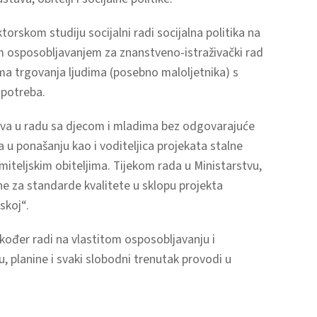
rskom studiju socijalni radi socijalna politika na
im osposobljavanjem za znanstveno-istraživački rad
ama trgovanja ljudima (posebno maloljetnika) s
 potreba.
stva u radu sa djecom i mladima bez odgovarajuće
a u ponašanju kao i voditeljica projekata stalne
omiteljskim obiteljima. Tijekom rada u Ministarstvu,
ne za standarde kvalitete u sklopu projekta
skoj“.
akođer radi na vlastitom osposobljavanju i
 planine i svaki slobodni trenutak provodi u