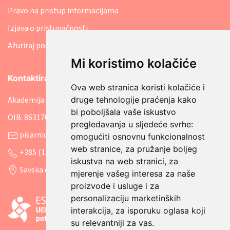
Pravo na pristup informacijama
Izjava o pristupačnosti
Ažuriraj postavke kolačića
Mi koristimo kolačiće
Kontaktirajte nas
Ova web stranica koristi kolačiće i
druge tehnologije praćenja kako
Akademija socijalne skrbi
bi poboljšala vaše iskustvo
OIB: 86317641207
pregledavanja u sljedeće svrhe:
pisarnica@asosk.hr
omogućiti osnovnu funkcionalnost
web stranice
,
za pružanje boljeg
+385 (1) 8888 542
iskustva na web stranici
,
za
Savska cesta 106, 10000 Zagreb
mjerenje vašeg interesa za naše
proizvode i usluge i za
personalizaciju marketinških
interakcija
,
za isporuku oglasa koji
su relevantniji za vas
.