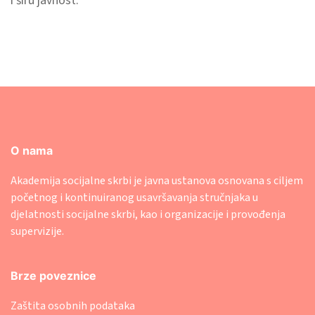
i širu javnost.
O nama
Akademija socijalne skrbi je javna ustanova osnovana s ciljem
početnog i kontinuiranog usavršavanja stručnjaka u
djelatnosti socijalne skrbi, kao i organizacije i provođenja
supervizije.
Brze poveznice
Zaštita osobnih podataka