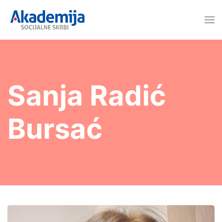
Sanja Radić
Bursać